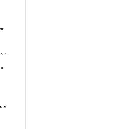
ión
zar.
ar
eden