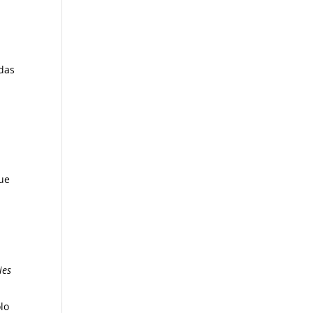
adas
que
ies
lo