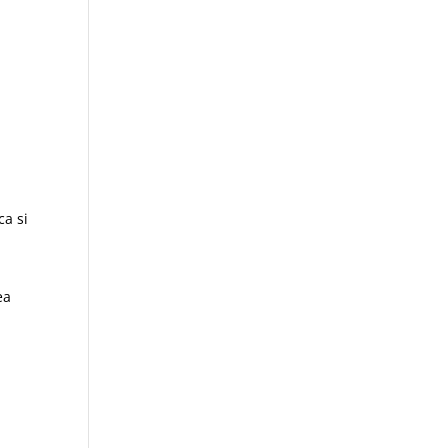
ca si
ea